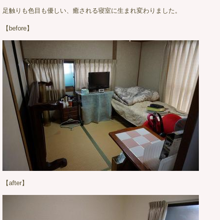
足触りも色目も優しい、癒される寝室に生まれ変わりました。
【before】
【after】