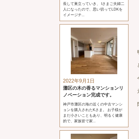
長して巣立っていき、 Iさまご夫婦二
人になったので、思い切ってLDKを
イメージチ...
2022年9月1日
灘区の木の香るマンションリ
ノベーション完成です。
神戸市灘区の海の近くの中古マンシ
ョンを購入されたKさま。 お子様が
まだ小さいこともあり、明るく健康
的で、家族皆で家...