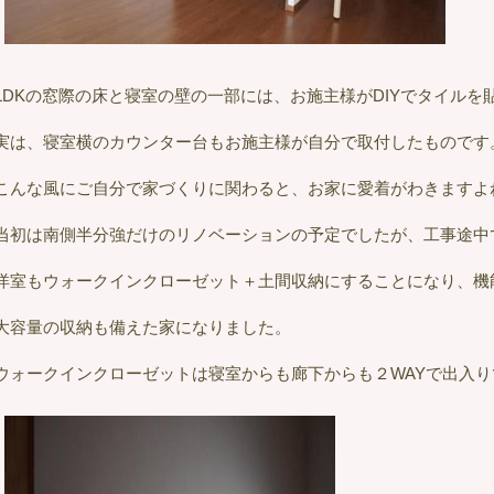
LDKの窓際の床と寝室の壁の一部には、お施主様がDIYでタイルを
実は、寝室横のカウンター台もお施主様が自分で取付したものです
こんな風にご自分で家づくりに関わると、お家に愛着がわきますよ
当初は南側半分強だけのリノベーションの予定でしたが、工事途中
洋室もウォークインクローゼット＋土間収納にすることになり、機
大容量の収納も備えた家になりました。
ウォークインクローゼットは寝室からも廊下からも２WAYで出入り