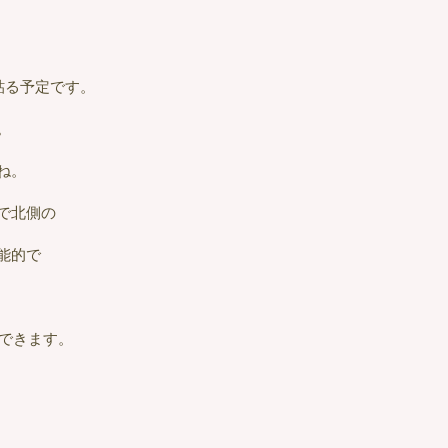
貼る予定です。
。
ね。
で北側の
能的で
できます。