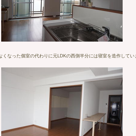
なくなった個室の代わりに元LDKの西側半分には寝室を造作してい