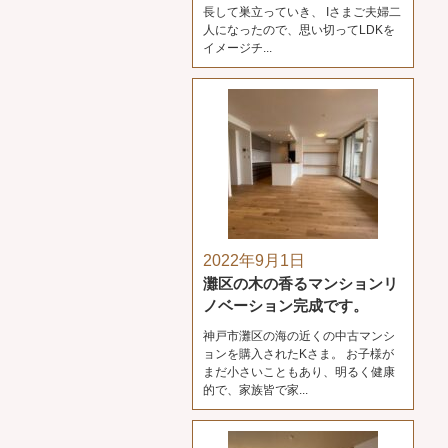
長して巣立っていき、 Iさまご夫婦二
人になったので、思い切ってLDKを
イメージチ...
2022年9月1日
灘区の木の香るマンションリ
ノベーション完成です。
神戸市灘区の海の近くの中古マンシ
ョンを購入されたKさま。 お子様が
まだ小さいこともあり、明るく健康
的で、家族皆で家...