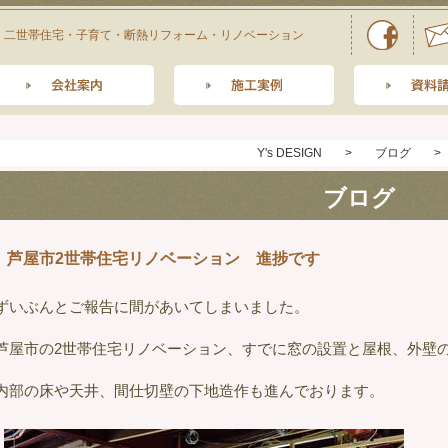
二世帯住宅・子育て・断熱リフォーム・リノベーション
Y's DESIGN
>
ブログ
>
ブログ
芦屋市2世帯住宅リノベーション 進捗です
ずいぶんとご報告に間があいてしまいました。
芦屋市の2世帯住宅リノベーション、すでに窓の設置と屋根、外壁
内部の床や天井、間仕切壁の下地造作も進んでおります。