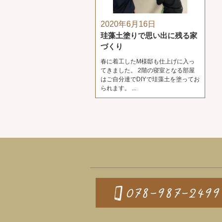
2020年6月16日
珪藻土塗りで思い出に残る家
づくり
春に着工したM様邸も仕上げに入っ
てきました。 2階の寝室となる部屋
はご自分達でDIYで珪藻土を塗ってお
られます。 ...